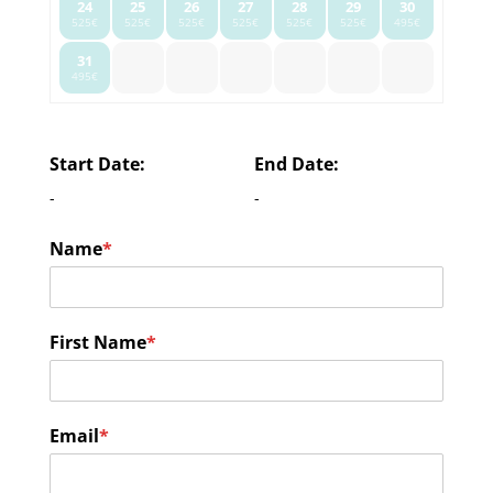
24
25
26
27
28
29
30
525€
525€
525€
525€
525€
525€
495€
31
495€
Start Date:
End Date:
-
-
Name
*
First Name
*
Email
*